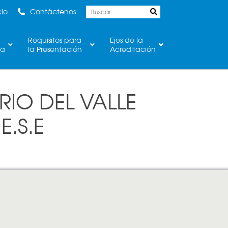
cio
Contáctenos
Requisitos para
Ejes de la
ca
la Presentación
Acreditación
RIO DEL VALLE
E.S.E