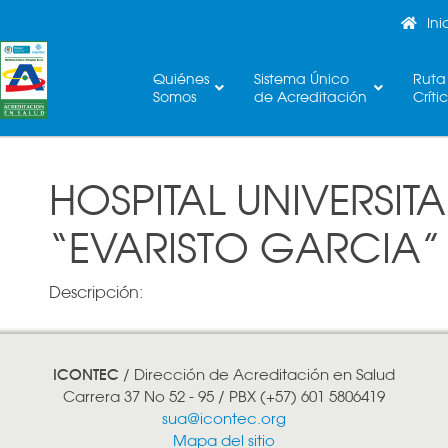
Ini
Quiénes
Sistema Único
Ruta
Somos
de Acreditación
Críti
HOSPITAL UNIVERSITA
“EVARISTO GARCIA” 
Descripción:
ICONTEC
/ Dirección de Acreditación en Salud
Carrera 37 No 52 - 95 / PBX (+57) 601 5806419
sua@icontec.org
Mapa del sitio