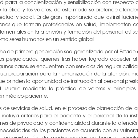
ud para la concientización y sensibilización con respecto 
e la ética y los valores, de este modo se pretende atender
electual y social. Es de gran importancia que las institucion
iones que forman profesionales en salud, implementen 
mentales en la atención y formación del personal, así se 
mo seres humanos en un sentido global.
ho de primera generación sea garantizado por el Estado 
os perjudicados, quienes tras haber logrado acceder al 
 algunos casos, se encuentren con servicios de regular cal
nua preparación para la humanización de la atención, medi
ue brinden la oportunidad de instrucción al personal prest
l usuario mediante la práctica de valores y principio
ión médico-paciente.
as de servicios de salud, en el proceso de planeación de l
cluya criterios para el paciente y el personal de la inst
ones de privacidad y confidencialidad durante la atención 
s necesidades de los pacientes de acuerdo con su vulnerab
a administración de medicamentos en horarios articul