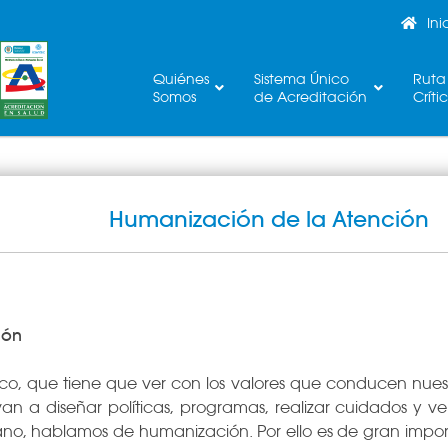
Ini
Quiénes
Sistema Único
Ruta
Somos
de Acreditación
Críti
Humanización de la Atención
ión
co, que tiene que ver con los valores que conducen nues
an a diseñar políticas, programas, realizar cuidados y ve
no, hablamos de humanización. Por ello es de gran impor