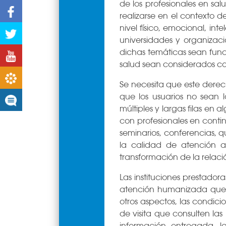
de los profesionales en sal
Facebook
realizarse en el contexto d
nivel físico, emocional, int
Twitter
universidades y organizac
dichas temáticas sean funda
Youtube
salud sean considerados co
Boletines
Se necesita que este derec
que los usuarios no sean l
Noticias
múltiples y largas filas en
con profesionales en conti
seminarios, conferencias, q
la calidad de atención a
transformación de la relac
Las instituciones prestador
atención humanizada que in
otros aspectos, las condici
de visita que consulten la
información entregada, l