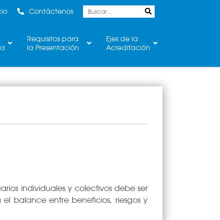
cio
Contáctenos
Requisitos para
Ejes de la
ca
la Presentación
Acreditación
arios individuales y colectivos debe ser
 el balance entre beneficios, riesgos y