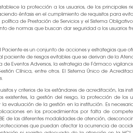
tablece la protección a los usuarios, de los principales​ ri
aciendo énfasis en el cumpl​imiento de requisitos para evita
la política de Prestación de Servicios y el Sistema Obliga
to de normas que buscan dar seguridad a los usuarios fren
l Paciente es un conjunto de acciones y estrategias que of
l paciente de riesgos evitables que se derivan de la Aten
a de Eventos Adversos, la estrategia de Fármaco vigilanci
tión Clínica, entre otros. El Sistema Único de Acreditaci
s.
isitos y criterios de los estándares de acreditación, las in
os existentes, la gestión del riesgo, la protección de los u
y la evaluación de la gestión en la institución. Es necesario
plicaciones en los procedimientos por falta de compete
BE de las diferentes modalidades de atención, desconocim
protecciones que puedan afectar la ocurrencia de acciden
ntación ni registro adecuado de la atención en la HCL, 