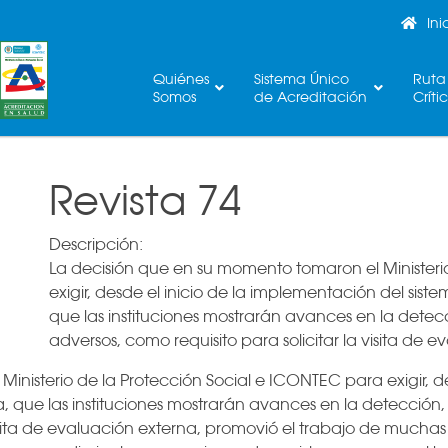
Ini
Quiénes
Sistema Único
Ruta
Somos
de Acreditación
Críti
Revista 74
Descripción:
La decisión que en su momento tomaron el Ministeri
exigir, desde el inicio de la implementación del si
que las instituciones mostrarán avances en la detecc
adversos, como requisito para solicitar la visita de
inisterio de la Protección Social e ICONTEC para exigir, d
que las instituciones mostrarán avances en la detección, r
visita de evaluación externa, promovió el trabajo de muchas