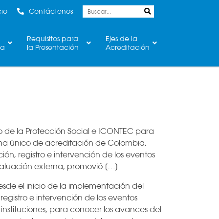
cio
Contáctenos
Requisitos para
Ejes de la
ca
la Presentación
Acreditación
o de la Protección Social e ICONTEC para
stema único de acreditación de Colombia,
ión, registro e intervención de los eventos
 evaluación externa, promovió […]
esde el inicio de la implementación del
egistro e intervención de los eventos
 instituciones, para conocer los avances del