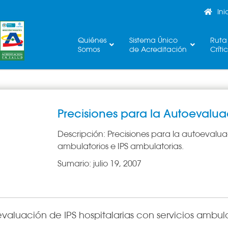
Ini
Quiénes
Sistema Único
Ruta
Somos
de Acreditación
Críti
Precisiones para la Autoevalua
Descripción:
Precisiones para la autoevaluac
ambulatorios e IPS ambulatorias.
Sumario:
julio 19, 2007
valuación de IPS hospitalarias con servicios ambula