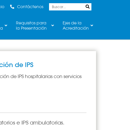
cio
Contáctenos
Requisitos para
Ejes de la
ca
la Presentación
Acreditación
ción de IPS
ión de IPS hospitalarias con servicios
torios e IPS ambulatorias.