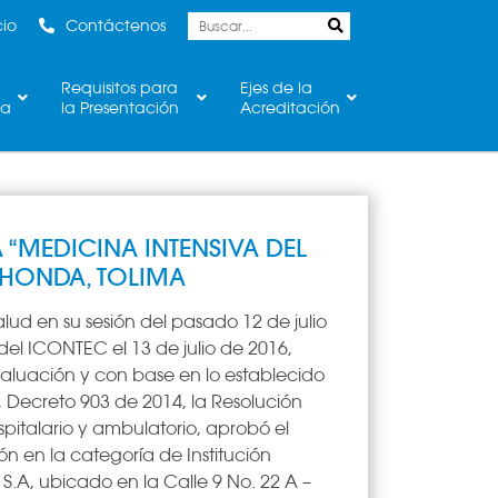
cio
Contáctenos
Requisitos para
Ejes de la
ca
la Presentación
Acreditación
“MEDICINA INTENSIVA DEL
E HONDA, TOLIMA
lud en su sesión del pasado 12 de julio
 del ICONTEC el 13 de julio de 2016,
valuación y con base en lo establecido
, Decreto 903 de 2014, la Resolución
pitalario y ambulatorio, aprobó el
n en la categoría de Institución
S.A, ubicado en la Calle 9 No. 22 A –