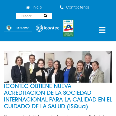
Inicio
Contáctenos
ICONTEC OBTIENE NUEVA
ACREDITACION DE LA SOCIEDAD
INTERNACIONAL PARA LA CALIDAD EN EL
CUIDADO DE LA SALUD (ISQua)