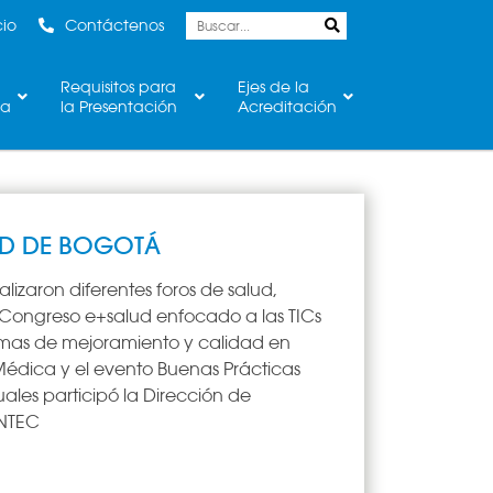
cio
Contáctenos
Requisitos para
Ejes de la
ca
la Presentación
Acreditación
AD DE BOGOTÁ
lizaron diferentes foros de salud,
 Congreso e+salud enfocado a las TICs
temas de mejoramiento y calidad en
 Médica y el evento Buenas Prácticas
ales participó la Dirección de
ONTEC