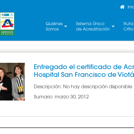
Ini
Quiénes
Sistema Único
Ruta
Somos
de Acreditación
Críti
Entregado el certificado de Ac
Hospital San Francisco de Viot
Descripción:
No hay descripción disponible
Sumario:
marzo 30, 2012