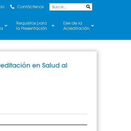
cio
Contáctenos
Requisitos para
Ejes de la
ca
la Presentación
Acreditación
reditación en Salud al
á