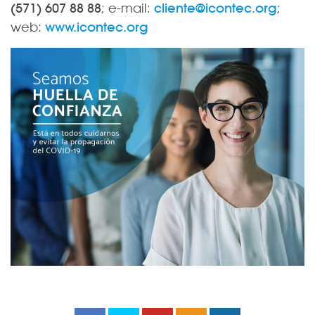
(571) 607 88 88
; e-mail:
cliente@icontec.org
;
web:
www.icontec.org