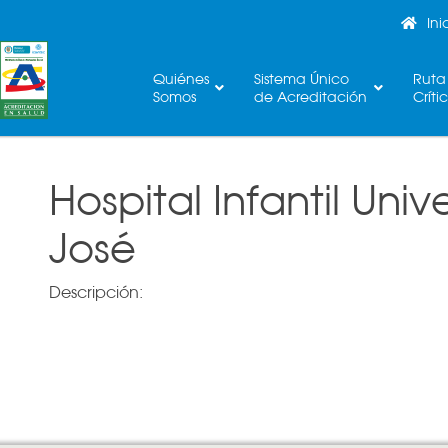
Ini
Quiénes
Sistema Único
Ruta
Somos
de Acreditación
Críti
Hospital Infantil Univ
José
Descripción: