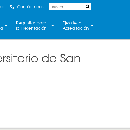
cio
Contáctenos
Requisitos para
Ejes de la
ca
la Presentación
Acreditación
ersitario de San