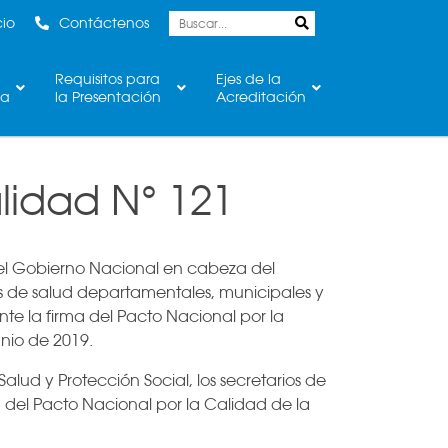
cio
Contáctenos
Requisitos para
Ejes de la
ca
la Presentación
Acreditación
lidad N° 121
e el Gobierno Nacional en cabeza del
rios de salud departamentales, municipales y
ante la firma del Pacto Nacional por la
nio de 2019.
alud y Protección Social, los secretarios de
a del Pacto Nacional por la Calidad de la