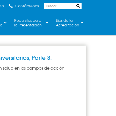
cio
Contáctenos
Requisitos para
Ejes de la
ca
la Presentación
Acreditación
ersitarios, Parte 3.
en salud en los campos de acción