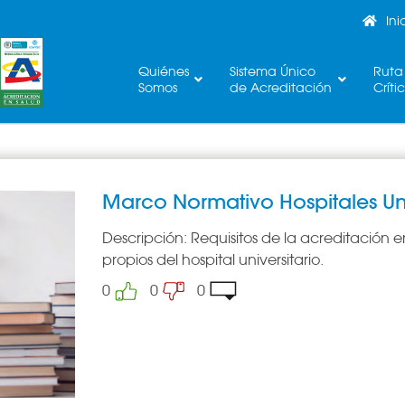
Ini
Quiénes
Sistema Único
Ruta
Somos
de Acreditación
Críti
Marco Normativo Hospitales Univ
Descripción:
Requisitos de la acreditación 
propios del hospital universitario.
0
0
0